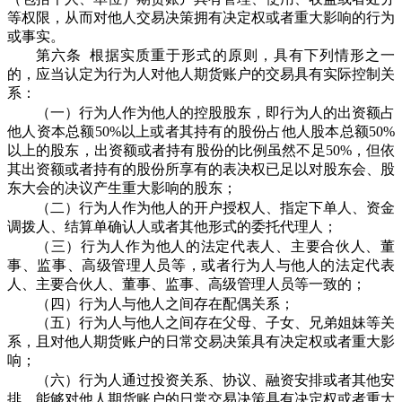
等权限，从而对他人交易决策拥有决定权或者重大影响的行为
或事实。
第六条 根据实质重于形式的原则，具有下列情形之一
的，应当认定为行为人对他人期货账户的交易具有实际控制关
系：
（一）行为人作为他人的控股股东，即行为人的出资额占
他人资本总额50%以上或者其持有的股份占他人股本总额50%
以上的股东，出资额或者持有股份的比例虽然不足50%，但依
其出资额或者持有的股份所享有的表决权已足以对股东会、股
东大会的决议产生重大影响的股东；
（二）行为人作为他人的开户授权人、指定下单人、资金
调拨人、结算单确认人或者其他形式的委托代理人；
（三）行为人作为他人的法定代表人、主要合伙人、董
事、监事、高级管理人员等，或者行为人与他人的法定代表
人、主要合伙人、董事、监事、高级管理人员等一致的；
（四）行为人与他人之间存在配偶关系；
（五）行为人与他人之间存在父母、子女、兄弟姐妹等关
系，且对他人期货账户的日常交易决策具有决定权或者重大影
响；
（六）行为人通过投资关系、协议、融资安排或者其他安
排，能够对他人期货账户的日常交易决策具有决定权或者重大