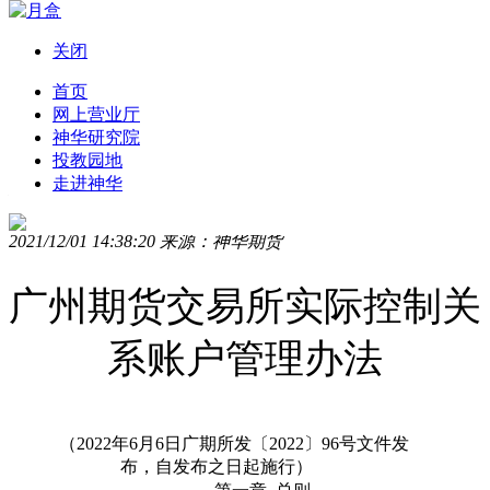
关闭
导航
首页
网上营业厅
神华研究院
实控关系
投教园地
走进神华
转发大连商品交易所违规处理办法
2021/12/01 14:38:20 来源：神华期货
广州期货交易所实际控制关
系账户管理办法
（2022年6月6日广期所发〔2022〕96号文件发
布，自发布之日起施行）