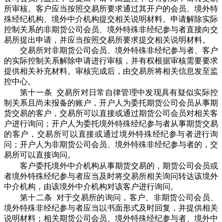
所审核。客户应当按照交易所要求通过其开户的会员、境外特
殊经纪机构、境外中介机构提交相关说明材料。申请解除实际
控制关系的非期货公司会员、境外特殊非经纪参与者直接向交
易所提出申请，并应当按照交易所要求提交相关说明材料。
交易所对非期货公司会员、境外特殊非经纪参与者、客户
的实际控制关系解除申请进行审核，并有权根据审核需要要求
提供相关补充材料。审核完成后，由交易所将相关信息发至监
控中心。
第十一条 交易所对日常自律管理中发现具有疑似实际控
制关系且尚未报备的账户，开户人为委托期货公司会员从事期
货交易的客户，交易所可以直接或通过期货公司会员对相关客
户进行询问；开户人为委托境外特殊经纪参与者从事期货交易
的客户，交易所可以直接或通过境外特殊经纪参与者进行询
问；开户人为非期货公司会员、境外特殊非经纪参与者的，交
易所可以直接询问。
客户委托境外中介机构从事期货交易的，期货公司会员或
者境外特殊经纪参与者应当及时将交易所相关询问转达该境外
中介机构，由该境外中介机构对该客户进行询问。
第十二条 对于交易所的询问，客户、非期货公司会员、
境外特殊非经纪参与者应当以书面形式及时回复，并提供相关
说明材料；相关期货公司会员、境外特殊经纪参与者、境外中