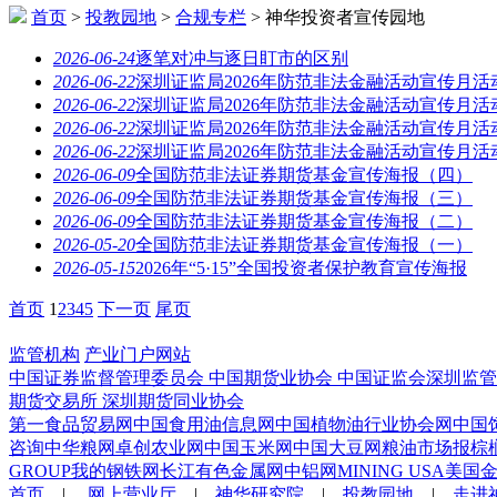
首页
>
投教园地
>
合规专栏
>
神华投资者宣传园地
2026-06-24
逐笔对冲与逐日盯市的区别
2026-06-22
深圳证监局2026年防范非法金融活动宣传月
2026-06-22
深圳证监局2026年防范非法金融活动宣传月
2026-06-22
深圳证监局2026年防范非法金融活动宣传月
2026-06-22
深圳证监局2026年防范非法金融活动宣传月
2026-06-09
全国防范非法证券期货基金宣传海报（四）
2026-06-09
全国防范非法证券期货基金宣传海报（三）
2026-06-09
全国防范非法证券期货基金宣传海报（二）
2026-05-20
全国防范非法证券期货基金宣传海报（一）
2026-05-15
2026年“5·15”全国投资者保护教育宣传海报
首页
1
2
3
4
5
下一页
尾页
监管机构
产业门户网站
中国证券监督管理委员会
中国期货业协会
中国证监会深圳监
期货交易所
深圳期货同业协会
第一食品贸易网
中国食用油信息网
中国植物油行业协会网
中国
咨询
中华粮网
卓创农业网
中国玉米网
中国大豆网
粮油市场报
棕
GROUP
我的钢铁网
长江有色金属网
中铝网
MINING USA
美国
首页
|
网上营业厅
|
神华研究院
|
投教园地
|
走进