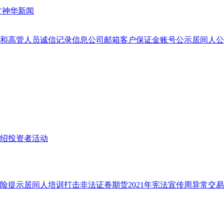
才
神华新闻
和高管人员
诚信记录信息
公司邮箱
客户保证金账号公示
居间人公
绍
投资者活动
险提示
居间人培训
打击非法证券期货
2021年宪法宣传周
异常交易