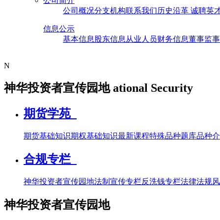
公司简介
公司概况
分支机构
联系我们
历史沿革
诚聘英
信息公示
基本信息
股东信息
从业人员
财务信息
董事监事
N
神华投资者宣传园地
ational Security
期货学苑
期货基础知识
期权基础知识
最新课程
特殊品种题库
品种介
合规专栏
神华投资者宣传园地
法制宣传专栏
反洗钱专栏
法律法规
风
神华投资者宣传园地