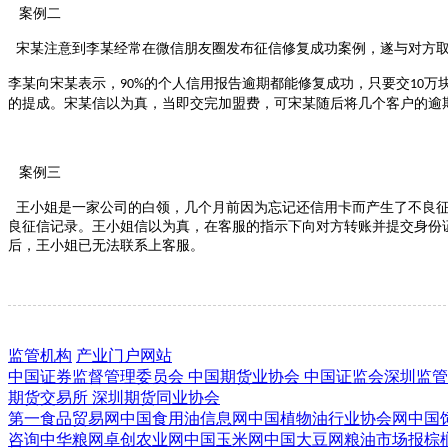
案例二
宋某注意到李某经常在微信朋友圈发布征信修复成功案例，遂与对方
李某向宋某表示，
的个人信用报告逾期都能修复成功，只要交
万
90%
10
的提成。宋某信以为真，当即交完加盟费，可宋某随后将几个客户的逾
案例三
王小姐是一家公司的白领，几个月前因为忘记还信用卡而产生了不良征
良征信记录。王小姐信以为真，在客服的指示下向对方转账并提交身份
后，王小姐已无法联系上客服。
监管机构
产业门户网站
中国证券监督管理委员会
中国期货业协会
中国证监会深圳监
期货交易所
深圳期货同业协会
第一食品贸易网
中国食用油信息网
中国植物油行业协会网
中国
咨询
中华粮网
卓创农业网
中国玉米网
中国大豆网
粮油市场报
棕