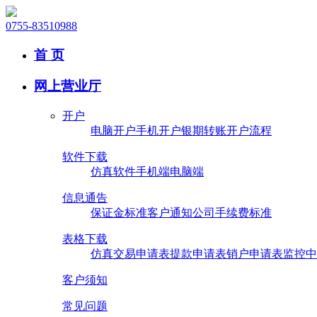
0755-83510988
首 页
网上营业厅
开户
电脑开户
手机开户
银期转账
开户流程
软件下载
仿真软件
手机端
电脑端
信息通告
保证金标准
客户通知
公司手续费标准
表格下载
仿真交易申请表
提款申请表
销户申请表
监控中
客户须知
常见问题