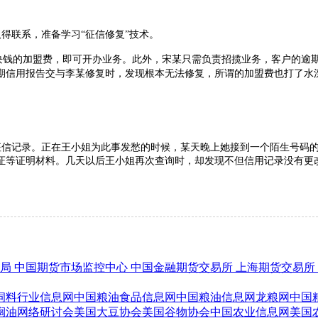
取得联系，准备学习
“征信修复”技术。
块钱的加盟费，即可开办业务。此外，宋某只需负责招揽业务，客户的逾
期信用报告交与李某修复时，发现根本无法修复，所谓的加盟费也打了水
信记录。正在王小姐为此事发愁的时候，某天晚上她接到一个陌生号码
证等证明材料。几天以后王小姐再次查询时，却发现不但信用记录没有更
管局
中国期货市场监控中心
中国金融期货交易所
上海期货交易所
饲料行业信息网
中国粮油食品信息网
中国粮油信息网
龙粮网
中国
榈油网络研讨会
美国大豆协会
美国谷物协会
中国农业信息网
美国