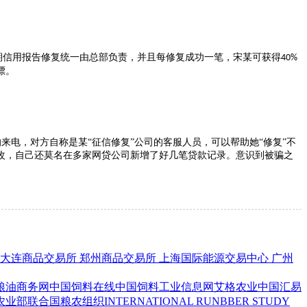
期信用报告修复统一由总部负责，并且每修复成功一笔，宋某可获得
40%
漂。
的来电，对方自称是某
“征信修复”公司的客服人员，可以帮助她“修复”不
改，自己还莫名在多家网贷公司新增了好几笔贷款记录。意识到被骗之
大连商品交易所
郑州商品交易所
上海国际能源交易中心
广州
粮油商务网
中国饲料在线
中国饲料工业信息网
艾格农业
中国汇易
农业部
联合国粮农组织
INTERNATIONAL RUNBBER STUDY