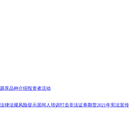
题库
品种介绍
投资者活动
法律法规
风险提示
居间人培训
打击非法证券期货
2021年宪法宣