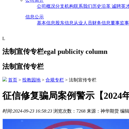
公司简介
公司概况
分支机构
联系我们
历史沿革
诚聘英
信息公示
基本信息
股东信息
从业人员
财务信息
董事监事
L
法制宣传专栏
egal publicity column
法制宣传专栏
首页
>
投教园地
>
合规专栏
>
法制宣传专栏
征信修复骗局案例警示【2024
时间:2024-09-23 16:58:23
浏览次数：7268
来源：神华期货
编辑: