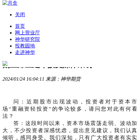
关闭
导航
首页
网上营业厅
神华研究院
神华投资者宣传园地
投教园地
走进神华
建设以投资者为本的资本市场——证监会
副主席王建军接受媒体采访
2024/01/24 16:04:11 来源：神华期货
问：近期股市出现波动，投资者对于资本市
场“重融资轻投资”的争论较多，请问您对此有何看
法？
答：这段时间以来，资本市场震荡走弱、波动加
大，不少投资者深感忧虑，提出意见建议，我们认真
倾听，感同身受。我们深知，只有广大投资者有实实