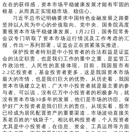
在在的获得感，资本市场平稳健康发展才能有牢固的
根基，从而真正实现稳市场、稳信心。
习近平总书记明确要求中国特色金融发展之路要
坚持以人民为中心的价值取向。党中央、国务院高度
重视资本市场平稳健康发展。1月22日，国务院常务
会议专门听取了资本市场运行情况及工作考虑的汇
报，作出一系列部署，证监会正在抓紧落实推进。
保护投资者特别是中小投资者的合法权益是证监
会的法定职责，也是我们工作的重中之重，是监管工
作政治性、人民性的直接体现。目前，我国股市有
2.2亿投资者，基金投资者更多，这是我国资本市场
最大的市情，也是我们巨大的优势。从历史看，我国
资本市场建立之初，广大中小投资者就是最主要的参
与者。可以说，没有亿万中小投资者的积极参与，就
没有资本市场30多年的发展，他们是市场的功臣。保
护好广大投资者是我们巨大的责任。从现实看，股市
已经成为居民配置资产的重要渠道，市场波动直接关
系老百姓的“钱袋子”。相比机构投资者，个人投资者
尤其是中小投资者，在信息、资金、工具运用等方面