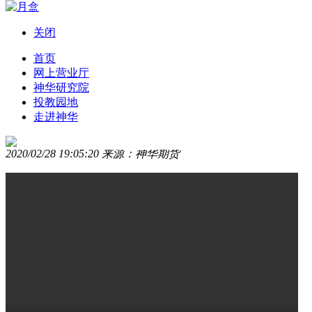
关闭
导航
首页
网上营业厅
神华研究院
最新课程
投教园地
走进神华
股指期权市场风险监管制度——陈明浩
2020/02/28 19:05:20 来源：神华期货